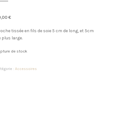
0,00
€
oche tissée en fils de soie 5 cm de long, et 5cm
 plus large.
pture de stock
tégorie :
Accessoires