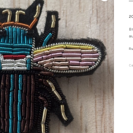
2
Br
au
Ru
Ca